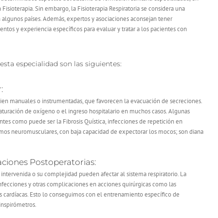
Fisioterapia. Sin embargo, la Fisioterapia Respiratoria se considera una
n algunos países. Además, expertos y asociaciones aconsejan tener
ntos y experiencia específicos para evaluar y tratar a los pacientes con
esta especialidad son las siguientes:
:
 bien manuales o instrumentadas, que favorecen la evacuación de secreciones.
aturación de oxígeno o el ingreso hospitalario en muchos casos. Algunas
ntes como puede ser la Fibrosis Quística, infecciones de repetición en
mos neuromusculares, con baja capacidad de expectorar los mocos; son diana
ciones Postoperatorias:
 intervenida o su complejidad pueden afectar al sistema respiratorio. La
infecciones y otras complicaciones en acciones quirúrgicas como las
as cardíacas. Esto lo conseguimos con el entrenamiento específico de
inspirómetros.