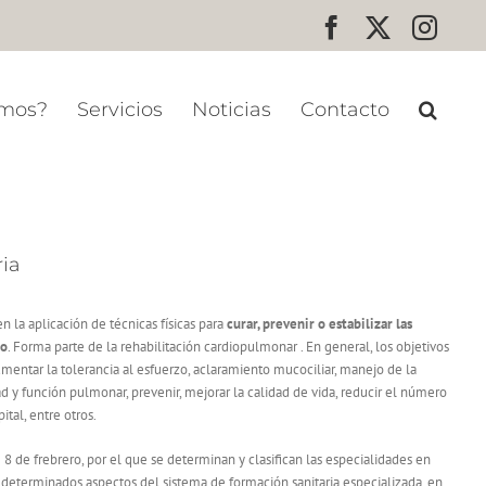
Facebook
X
Inst
omos?
Servicios
Noticias
Contacto
ria
en la aplicación de técnicas físicas para
curar, prevenir o estabilizar las
io
. Forma parte de la rehabilitación cardiopulmonar . En general, los objetivos
aumentar la tolerancia al esfuerzo, aclaramiento mucociliar, manejo de la
ad y función pulmonar, prevenir, mejorar la calidad de vida, reducir el número
ital, entre otros.
 de frebrero, por el que se determinan y clasifican las especialidades en
n determinados aspectos del sistema de formación sanitaria especializada, en