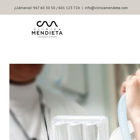
Saltar
¡Llámanos! 967 60 30 50 / 601 123 724
|
info@clinicamendieta.com
al
contenido