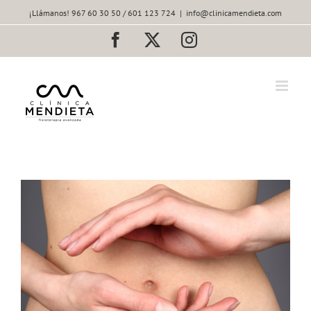
Saltar
¡Llámanos! 967 60 30 50 / 601 123 724
|
info@clinicamendieta.com
al
contenido
Facebook
X
Instagram