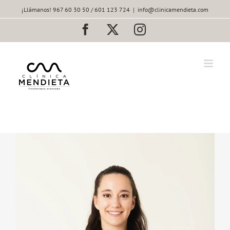
Saltar
¡Llámanos! 967 60 30 50 / 601 123 724
|
info@clinicamendieta.com
al
contenido
Facebook
X
Instagram