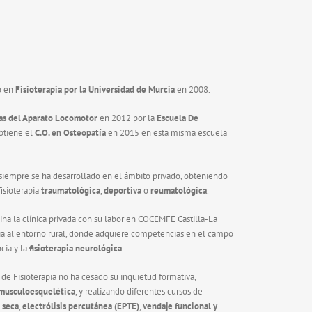
ó en
Fisioterapia por la Universidad de Murcia
en 2008.
as del Aparato Locomotor
en 2012 por la
Escuela De
obtiene el
C.O. en Osteopatía
en 2015 en esta misma escuela
 siempre se ha desarrollado en el ámbito privado, obteniendo
isioterapia
traumatológica
,
deportiva
o
reumatológica
.
a la clínica privada con su labor en COCEMFE Castilla-La
pia al entorno rural, donde adquiere competencias en el campo
cia y la
fisioterapia neurológica
.
 de Fisioterapia no ha cesado su inquietud formativa,
 musculoesquelética
, y realizando diferentes cursos de
 seca
,
electrólisis percutánea (EPTE)
,
vendaje funcional y