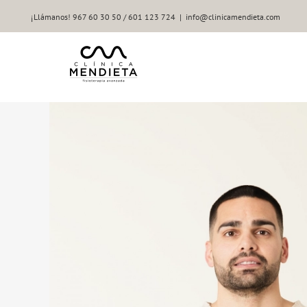
Saltar
¡Llámanos! 967 60 30 50 / 601 123 724
|
info@clinicamendieta.com
al
contenido