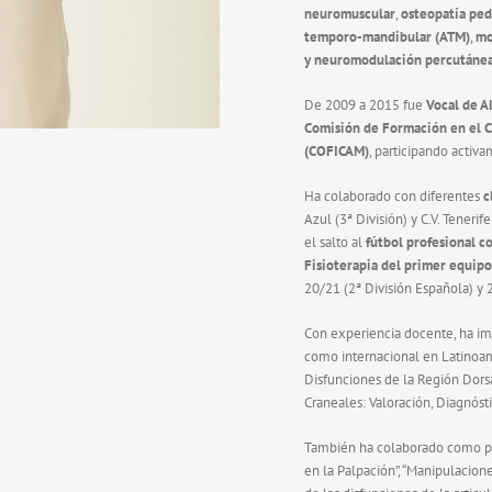
neuromuscular
,
osteopatía ped
temporo-mandibular (ATM)
,
mo
y neuromodulación percutánea
De 2009 a 2015 fue
Vocal de A
Comisión de Formación en el C
(COFICAM)
, participando activa
Ha colaborado con diferentes
c
Azul (3ª División) y C.V. Tener
el salto al
fútbol profesional c
Fisioterapia del primer equip
20/21 (2ª División Española) y 
Con experiencia docente, ha imp
como internacional en Latinoamé
Disfunciones de la Región Dors
Craneales: Valoración, Diagnóst
También ha colaborado como prof
en la Palpación”, “Manipulacione