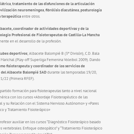
iátrica
,
tratamiento de las disfunciones de la articulación
vilización neuromeníngea
,
fibrólisis diacutánea
,
posturología
 terapeútica
entre otros.
lbacete, coordinador de actividades deportivas y de la
olegio Profesional de Fisioterapeutas de Castilla-La Mancha
mente en el desarrollo de la profesión.
lubes deportivos
; Albacete Balompié B (3ª Divisón), C.D. Bala
ife Marichal (Play-off Superliga Femenina Voleibol 2009). Dando
omo fisioterapeuta y coordinador de los servicios de
o del Albacete Balompié SAD
durante las temporadas 19/20,
21/22 (Primera RFEF).
artido formación para fisioterapeutas tanto a nivel nacional
rica con los cursos «Abordaje Fisioterapéutico de las
al y su Relación con el Sistema Nervioso Autónomo» y «Pares
ico y Tratamiento Fisioterápico»
esor auxiliar en los cursos “Diagnóstico Fisioterápico basado
s vertebrales. Enfoque osteopático” y “Tratamiento Fisioterápico