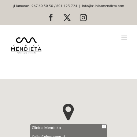
Saltar
¡Llámanos! 967 60 30 50 / 601 123 724
|
info@clinicamendieta.com
al
contenido
Facebook
X
Instagram
Clinica Mendieta
Calle Salamanca, 4