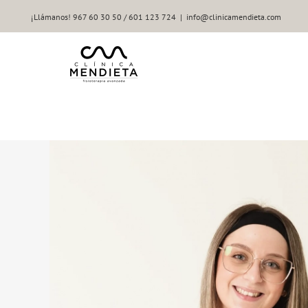
Saltar
¡Llámanos! 967 60 30 50 / 601 123 724
|
info@clinicamendieta.com
al
contenido