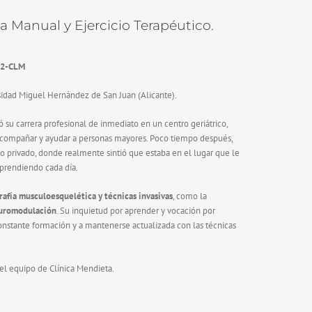
ia Manual y Ejercicio Terapéutico.
02-CLM
idad Miguel Hernández de San Juan (Alicante).
ó su carrera profesional de inmediato en un centro geriátrico,
acompañar y ayudar a personas mayores. Poco tiempo después,
ito privado, donde realmente sintió que estaba en el lugar que le
aprendiendo cada día.
afía musculoesquelética y técnicas invasivas
, como la
neuromodulación
. Su inquietud por aprender y vocación por
constante formación y a mantenerse actualizada con las técnicas
l equipo de Clínica Mendieta.