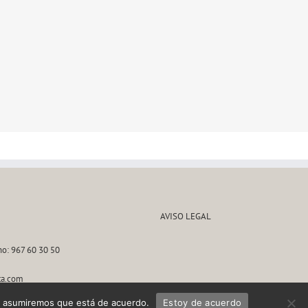
AVISO LEGAL
no: 967 60 30 50
ta.com
tio asumiremos que está de acuerdo.
Estoy de acuerdo