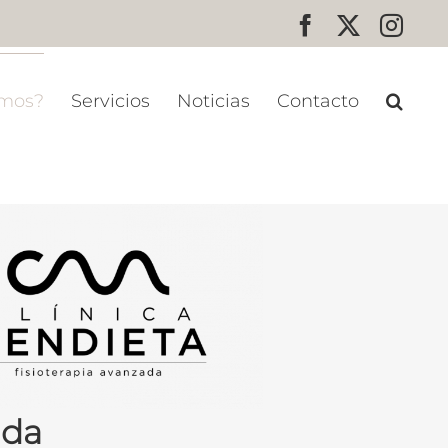
Facebook
X
Inst
omos?
Servicios
Noticias
Contacto
ada