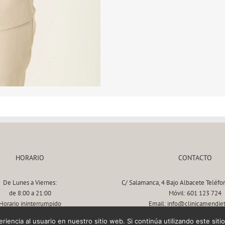
HORARIO
CONTACTO
De Lunes a Viernes:
C/ Salamanca, 4 Bajo Albacete Teléfo
de 8:00 a 21:00
Móvil: 601 123 724
Horario ininterrumpido
Email: info@clinicamendie
iencia al usuario en nuestro sitio web. Si continúa utilizando este si