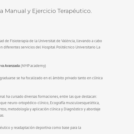
ia Manual y Ejercicio Terapéutico.
d de Fisioterapia de la Universitat de València, llevando a cabo
en diferentes servicios del Hospital Politécnico
Universitario La
iva Avanzada
(NMP academy)
 graduarse se ha focalizado en el ámbito privado tanto en clínica
onal ha cursado diversas formaciones, entre las que destacan:
oque neuro-ortopédico-clínico, Ecografía musculoesquelética,
tos, metodología y aplicación clínica y Diagnóstico y abordaje
as.
péutico y readaptación deportiva como base para la