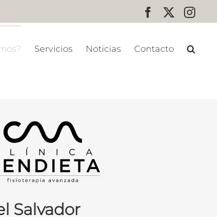
Facebook
X
Inst
omos?
Servicios
Noticias
Contacto
l Salvador