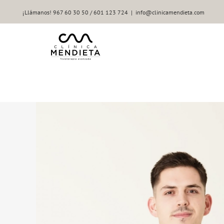
Saltar
¡Llámanos! 967 60 30 50 / 601 123 724
|
info@clinicamendieta.com
al
contenido