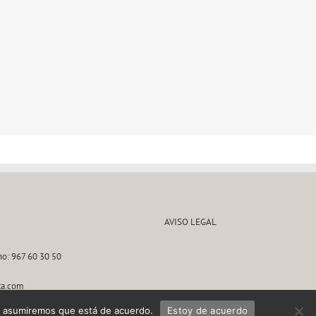
AVISO LEGAL
no: 967 60 30 50
ta.com
tio asumiremos que está de acuerdo.
Estoy de acuerdo