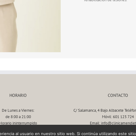
HORARIO
CONTACTO
De Lunes a Viernes:
C/ Salamanca, 4 Bajo Albacete Teléfo
de 8:00 a 21:00
Móvil: 601 123 724
Horario ininterrumpido
Email: info@clinicamendie
iencia al usuario en nuestro sitio web. Si continúa utilizando este si