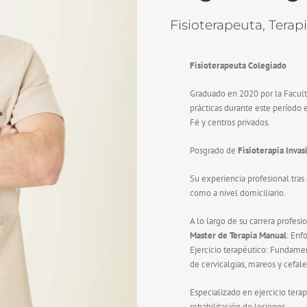
Fisioterapeuta, Terap
Fisioterapeuta Colegiado
Graduado en 2020 por la Faculta
prácticas durante este período 
Fé y centros privados.
Posgrado de
Fisioterapia Invas
Su experiencia profesional tras
como a nivel domiciliario.
A lo largo de su carrera profesi
Master de Terapia Manual
: Enf
Ejercicio terapéutico: Fundamen
de cervicalgias, mareos y cefale
Especializado en ejercicio tera
rehabilitación de lesiones.