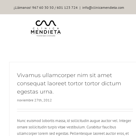
Saltar
¡Llámanos! 967 60 30 50 / 601 123 724
|
info@clinicamendieta.com
al
contenido
Vivamus ullamcorper nim sit amet
consequat laoreet tortor tortor dictum
egestas urna.
noviembre 27th, 2012
Nunc euismod lobortis massa, id sollicitudin augue auctor vel. Integer
ornare sollicitudin turpis vitae vestibulum. Curabitur faucibus
ullamcorper lorem sed egestas. Pellentesque laoreet auctor eros, et