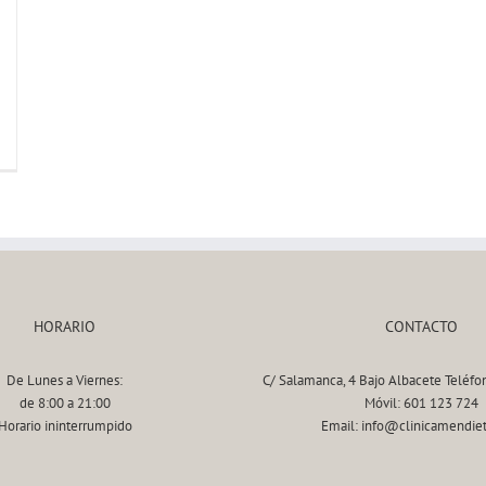
HORARIO
CONTACTO
De Lunes a Viernes:
C/ Salamanca, 4 Bajo Albacete Teléfo
de 8:00 a 21:00
Móvil: 601 123 724
Horario ininterrumpido
Email: info@clinicamendie