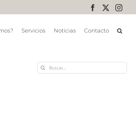
Facebook
X
Inst
omos?
Servicios
Noticias
Contacto
Buscar: