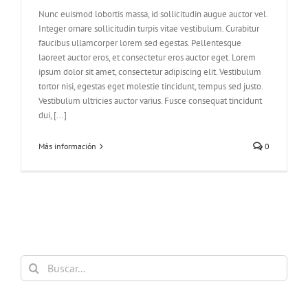
Nunc euismod lobortis massa, id sollicitudin augue auctor vel.
Integer ornare sollicitudin turpis vitae vestibulum. Curabitur
faucibus ullamcorper lorem sed egestas. Pellentesque
laoreet auctor eros, et consectetur eros auctor eget. Lorem
ipsum dolor sit amet, consectetur adipiscing elit. Vestibulum
tortor nisi, egestas eget molestie tincidunt, tempus sed justo.
Vestibulum ultricies auctor varius. Fusce consequat tincidunt
dui, [...]
Más información
0
Buscar: