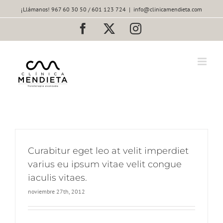
Saltar
¡Llámanos! 967 60 30 50 / 601 123 724
|
info@clinicamendieta.com
al
contenido
Facebook
X
Instagram
Curabitur eget leo at velit imperdiet
varius eu ipsum vitae velit congue
iaculis vitaes.
noviembre 27th, 2012