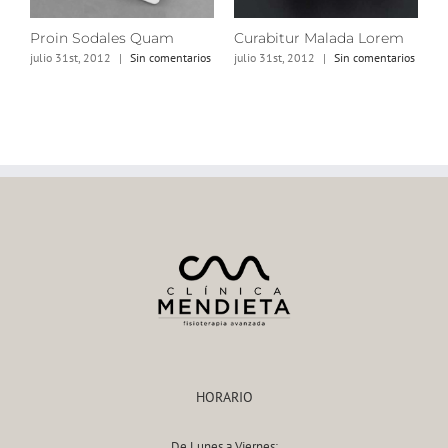
Proin Sodales Quam
Curabitur Malada Lorem
S
os
julio 31st, 2012
|
Sin comentarios
julio 31st, 2012
|
Sin comentarios
j
HORARIO
De Lunes a Viernes: