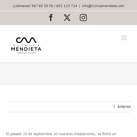
Saltar
¡Llámanos! 967 60 30 50 / 601 123 724
|
info@clinicamendieta.com
al
contenido
Facebook
X
Instagram
Anterior
El pasado 26 de septiembre, en nuestras instalaciones, se firmó un