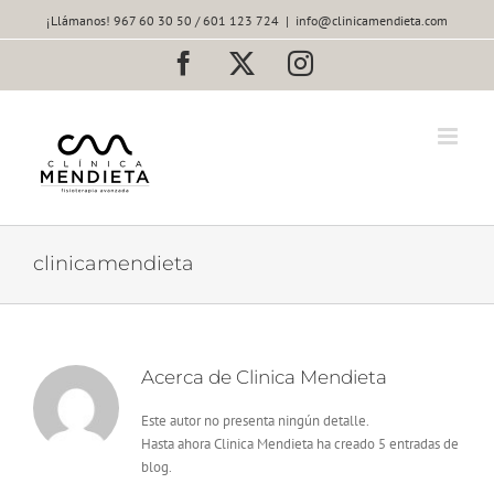
Saltar
¡Llámanos! 967 60 30 50 / 601 123 724
|
info@clinicamendieta.com
al
contenido
Facebook
X
Instagram
clinicamendieta
Acerca de
Clinica Mendieta
Este autor no presenta ningún detalle.
Hasta ahora Clinica Mendieta ha creado 5 entradas de
blog.