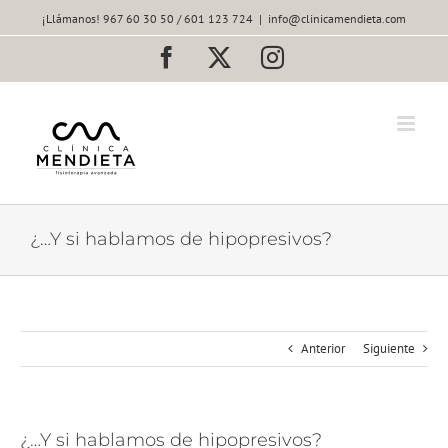
Saltar
¡Llámanos! 967 60 30 50 / 601 123 724
|
info@clinicamendieta.com
al
contenido
Facebook
X
Instagram
¿…Y si hablamos de hipopresivos?
Anterior
Siguiente
¿…Y si hablamos de hipopresivos?