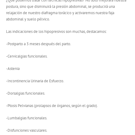
¿Qué podemos tratar con técnicas hipopresivas? No solo mejorará nuestra
postura, sino que disminuirá la presión abdominal, se producirá una
relajación de nuestro diafragma torácico y activaremos nuestra faja
abdominal y suelo pélvico.
Las indicaciones de los hipopresivos son muchas, destacamos:
-Postparto a 3 meses después del parto.
-Cervicalgias funcionales.
-Astenia
-Incontinencia Urinaria de Esfuerzo.
-Dorsalgias funcionales.
-Ptosis Pelvianas (prolapsos de órganos, según el grado).
-Lumbalgias funcionales.
-Disfunciones vasculares.